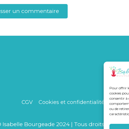
isser un commentaire
ALTERNA
Pour offrir 
cookies pour
consentir à 
CGV
Cookies et confidentialité
Infos l
comportement
ou de retire
caractéristi
 Isabelle Bourgeade 2024 | Tous droits Réservés