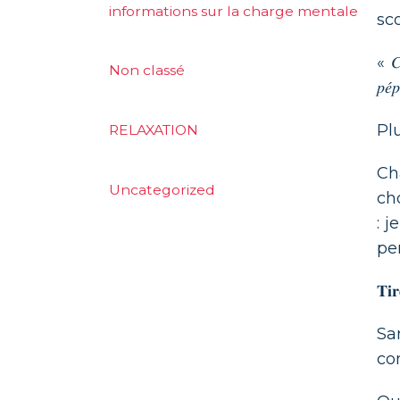
informations sur la charge mentale
sco
« 𝐶
Non classé
𝑝𝑒́𝑝
Plus 
RELAXATION
Ch
Uncategorized
ch
: 
pe
𝐓𝐢𝐫
Sa
co