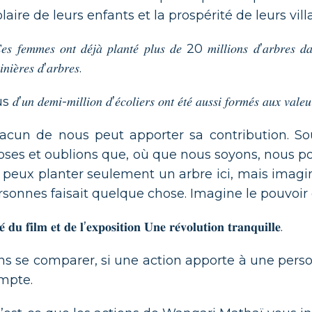
laire de leurs enfants et la prospérité de leurs vill
𝑠 𝑓𝑒𝑚𝑚𝑒𝑠 𝑜𝑛𝑡 𝑑𝑒́𝑗𝑎̀ 𝑝𝑙𝑎𝑛𝑡𝑒́ 𝑝𝑙𝑢𝑠 𝑑𝑒 20 𝑚𝑖𝑙𝑙𝑖𝑜𝑛𝑠 𝑑’𝑎𝑟𝑏𝑟𝑒𝑠 
𝑖𝑛𝑖𝑒̀𝑟𝑒𝑠 𝑑’𝑎𝑟𝑏𝑟𝑒𝑠.
’𝑢𝑛 𝑑𝑒𝑚𝑖-𝑚𝑖𝑙𝑙𝑖𝑜𝑛 𝑑’𝑒́𝑐𝑜𝑙𝑖𝑒𝑟𝑠 𝑜𝑛𝑡 𝑒́𝑡𝑒́ 𝑎𝑢𝑠𝑠𝑖 𝑓𝑜𝑟𝑚𝑒́𝑠 𝑎𝑢𝑥 𝑣𝑎𝑙𝑒
acun de nous peut apporter sa contribution. S
oses et oublions que, où que nous soyons, nous pou
je peux planter seulement un arbre ici, mais imagine
rsonnes faisait quelque chose. Imagine le pouvoir 
𝐞́ 𝐝𝐮 𝐟𝐢𝐥𝐦 𝐞𝐭 𝐝𝐞 𝐥’𝐞𝐱𝐩𝐨𝐬𝐢𝐭𝐢𝐨𝐧 𝐔𝐧𝐞 𝐫𝐞́𝐯𝐨𝐥𝐮𝐭𝐢𝐨𝐧 𝐭𝐫𝐚𝐧𝐪𝐮𝐢𝐥𝐥𝐞.
ns se comparer, si une action apporte à une perso
mpte.