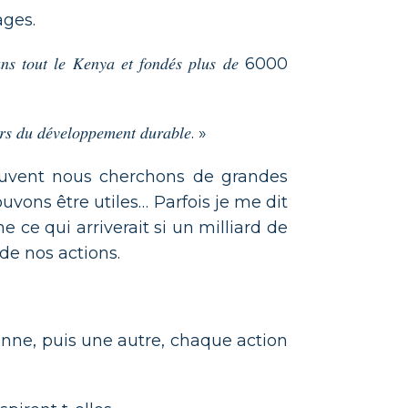
ages.
𝑎𝑛𝑠 𝑡𝑜𝑢𝑡 𝑙𝑒 𝐾𝑒𝑛𝑦𝑎 𝑒𝑡 𝑓𝑜𝑛𝑑𝑒́𝑠 𝑝𝑙𝑢𝑠 𝑑𝑒 6000
𝑟𝑠 𝑑𝑢 𝑑𝑒́𝑣𝑒𝑙𝑜𝑝𝑝𝑒𝑚𝑒𝑛𝑡 𝑑𝑢𝑟𝑎𝑏𝑙𝑒. »
ouvent nous cherchons de grandes
vons être utiles… Parfois je me dit
 ce qui arriverait si un milliard de
de nos actions.
nne, puis une autre, chaque action